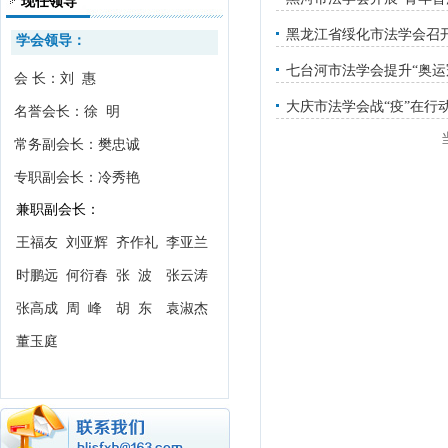
现任领导
黑龙江省绥化市法学会召
学会领导：
七台河市法学会提升“奥运
会 长：刘 惠
大庆市法学会战“疫”在行
名誉会长：徐 明
常务副会长：樊忠诚
专职副会长：冷秀艳
兼职副会长：
王福友
刘亚辉
齐作礼
李亚兰
时鹏远
何衍春
张 波
张云涛
张高成
周 峰
胡 东
袁淑杰
董玉庭